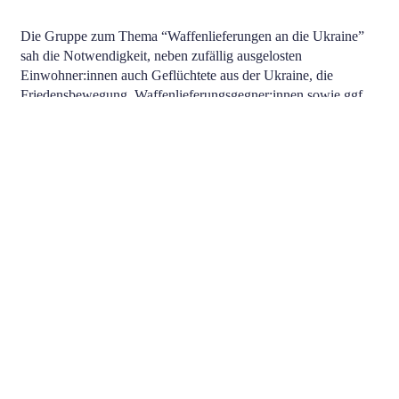
Die Gruppe zum Thema “Waffenlieferungen an die Ukraine”
sah die Notwendigkeit, neben zufällig ausgelosten
Einwohner:innen auch Geflüchtete aus der Ukraine, die
Friedensbewegung, Waffenlieferungsgegner:innen sowie ggf.
Menschen aus Nachbarstaaten Russlands einzubinden. Über die
Einbindung der russischen Perspektive wurde diskutiert. In
Bezug auf die Prozessgestaltung wurde eine hohe
Manipulationsgefahr gesehen, dem sollten Transparenz in
Bezug auf die Expert:innen-Auswahl und unabhängige
Beobachter:innen entgegenwirken. Bei diesem Thema sei eine
Rückkopplung an den Rest der Bevölkerung besonders
wichtig, diese könnte über eine Diskussion der Ergebnisse in
den Kommunen sichergestellt werden. Außerdem sollte der
Bundestag Stellung zu den Ergebnissen nehmen und diese im
Ausschuss/Plenum diskutiert werden. Wenn Empfehlungen
nicht übernommen würden, sollte eine öffentliche Begründung
erfolgen.
In der Kleingruppe zum Thema “Autofreie Innenstadt/Tempo