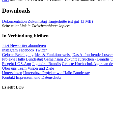
Downloads
Dokumentation Zukunftstag Tangerhütte isst gut
(3 MB)
Seite teilen
Link in Zwischenablage kopiert
In Verbindung bleiben
Jetzt Newsletter abonnieren
Instagram
Facebook
Twitter
Geloste Beteiligung
Idee & Funktionsweise
Das Aufsuchende Losver
Projekte
Hallo Bundestag
Gemeinsam Zukunft aufsuchen - Brandis 
Es geht LOS-App
Jugendrat Brandis
Geloste Hochschul-Agora an d
Über uns
Team
Vision und Ziele
Unterstützen
Unterstütze Projekte wie Hallo Bundestag
Kontakt
Impressum und Datenschutz
Es geht LOS