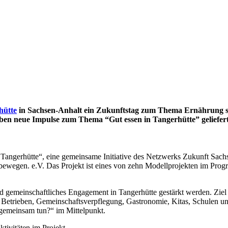
hütte
in Sachsen-Anhalt ein Zukunftstag zum Thema Ernährung st
ben neue Impulse zum Thema “Gut essen in Tangerhütte” geliefert
n Tangerhütte“, eine gemeinsame Initiative des Netzwerks Zukunft Sachs
 bewegen. e.V. Das Projekt ist eines von zehn Modellprojekten im Prog
nd gemeinschaftliches Engagement in Tangerhütte gestärkt werden. Zie
 Betrieben, Gemeinschaftsverpflegung, Gastronomie, Kitas, Schulen u
gemeinsam tun?“ im Mittelpunkt.
tivitäten im Projekt.