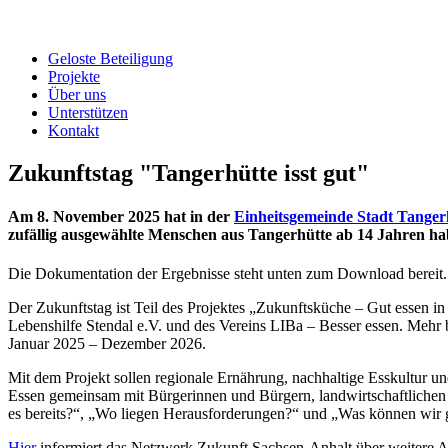
Geloste Beteiligung
Projekte
Über uns
Unterstützen
Kontakt
Zukunftstag "Tangerhütte isst gut"
Am 8. November 2025 hat in der
Einheitsgemeinde Stadt Tanger
zufällig ausgewählte Menschen aus Tangerhütte ab 14 Jahren ha
Die Dokumentation der Ergebnisse steht unten zum Download bereit.
Der Zukunftstag ist Teil des Projektes „Zukunftsküche – Gut essen i
Lebenshilfe Stendal e.V. und des Vereins LIBa – Besser essen. Mehr
Januar 2025 – Dezember 2026.
Mit dem Projekt sollen regionale Ernährung, nachhaltige Esskultur u
Essen gemeinsam mit Bürgerinnen und Bürgern, landwirtschaftlichen
es bereits?“, „Wo liegen Herausforderungen?“ und „Was können wir 
Hier
informiert das Netzwerk Zukunft Sachsen-Anhalt über weitere Ak